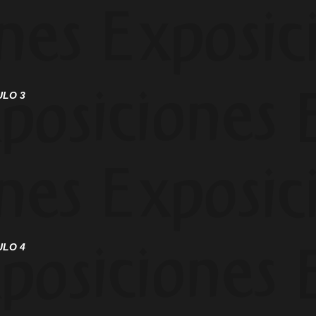
LO 3
LO 4